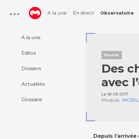
A la une
En direct
Observatoire
A la une
Editos
Dossier
Des c
Dossiers
avec l
Actualités
Le 18-09-2017
Glossaire
Module
MOBILI
Depuis l’arrivé