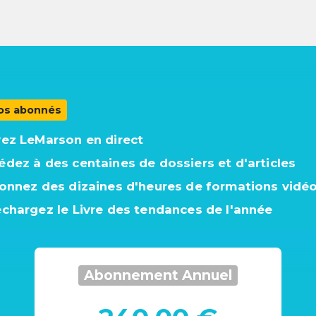
os abonnés
vez LeMarson en direct
édez à des centaines de dossiers et d'articles
ionnez des dizaines d'heures de formations vidé
échargez le Livre des tendances de l'année
Abonnement Annuel