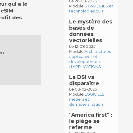
Le 26-08-2025
ur qui a le
Module
STRATÉGIES et
 eSIM
technologies du TI
ofit des
Le mystère des
bases de
données
vectorielles
Le 12-08-2025
Module
Architectures
on
applicatives et
développement
d’APPLICATIONS
La DSI va
disparaître
Le 08-02-2025
Module
LOGICIELS
métiers et
dématérialisation
"America first" :
le piège se
referme