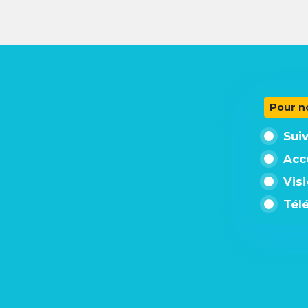
Pour n
Sui
Acc
Vis
Tél