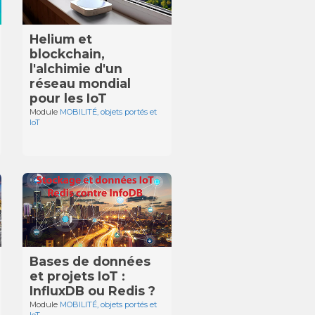
Helium et
blockchain,
l'alchimie d'un
réseau mondial
pour les IoT
Module
MOBILITÉ, objets portés et
IoT
Bases de données
et projets IoT :
InfluxDB ou Redis ?
Module
MOBILITÉ, objets portés et
IoT