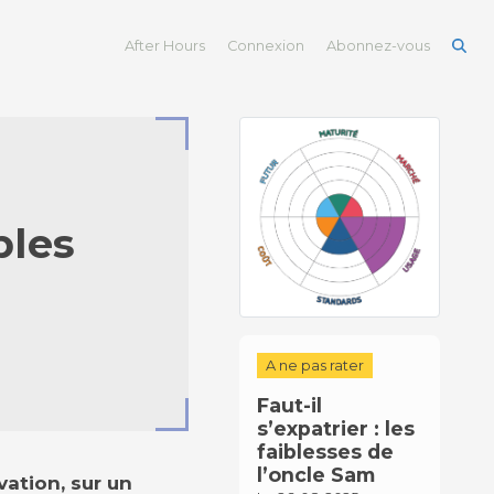
After Hours
Connexion
Abonnez-vous
bles
A ne pas rater
Faut-il
s’expatrier : les
faiblesses de
l’oncle Sam
vation, sur un