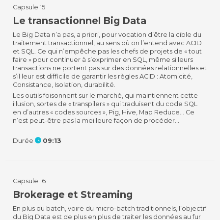
Capsule 15
Le transactionnel Big Data
Le Big Data n’a pas, a priori, pour vocation d’être la cible du
traitement transactionnel, au sens où on l’entend avec ACID
et SQL. Ce qui n’empêche pas les chefs de projets de « tout
faire » pour continuer à s’exprimer en SQL, même si leurs
transactions ne portent pas sur des données relationnelles et
s’il leur est difficile de garantir les règles ACID : Atomicité,
Consistance, Isolation, durabilité.
Les outils foisonnent sur le marché, qui maintiennent cette
illusion, sortes de « transpilers » qui traduisent du code SQL
en d’autres « codes sources », Pig, Hive, Map Reduce… Ce
n’est peut-être pas la meilleure façon de procéder…
Durée
09:13
Capsule 16
Brokerage et Streaming
En plus du batch, voire du micro-batch traditionnels, l’objectif
du Big Data est de plus en plus de traiter les données au fur