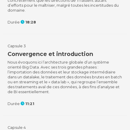
concrètement que les directions de TI fassent autant
d’efforts pour le maîtriser, malgré toutes les incertitudes du
domaine.
Durée
18:28
Capsule 3
Convergence et introduction
Nous évoquons ici l’architecture globale d’un système
orienté Big Data. Avec ses trois grandes phases :
l’importation des données et leur stockage intermédiaire
dans un datalake, le traitement des données brutes en batch
ou en streaming et le « data lab », qui regroupe l’ensemble
des traitements aval de ces données, à des fins d’analyse et
de BI essentiellement.
Durée
11:21
Capsule 4