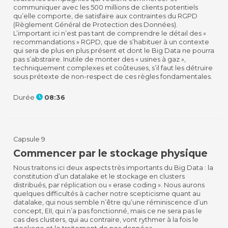
communiquer avec les 500 millions de clients potentiels
qu’elle comporte, de satisfaire aux contraintes du RGPD
(Règlement Général de Protection des Données).
L’important ici n’est pas tant de comprendre le détail des «
recommandations » RGPD, que de s’habituer à un contexte
qui sera de plus en plus présent et dont le Big Data ne pourra
pas s’abstraire. Inutile de monter des « usines à gaz »,
techniquement complexes et coûteuses, s’il faut les détruire
sous prétexte de non-respect de ces règles fondamentales.
Durée
08:36
Capsule 9
Commencer par le stockage physique
Nous traitons ici deux aspects très importants du Big Data : la
constitution d’un datalake et le stockage en clusters
distribués, par réplication ou « erase coding ». Nous aurons
quelques difficultés à cacher notre scepticisme quant au
datalake, qui nous semble n’être qu’une réminiscence d’un
concept, EII, qui n’a pas fonctionné, mais ce ne sera pas le
cas des clusters, qui au contraire, vont rythmer à la fois le