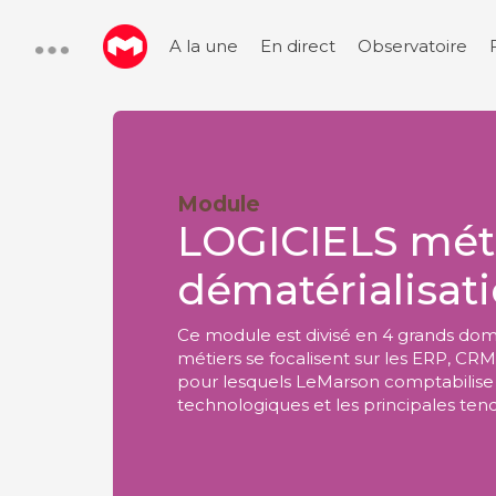
A la une
En direct
Observatoire
Module
LOGICIELS méti
dématérialisat
Ce module est divisé en 4 grands doma
métiers se focalisent sur les ERP, CR
pour lesquels LeMarson comptabilise
technologiques et les principales ten