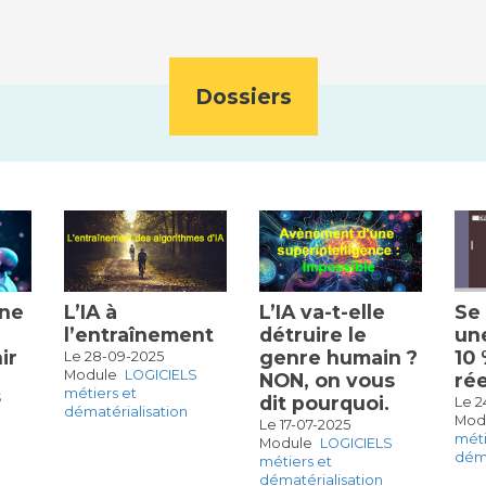
Dossiers
une
L’IA à
L’IA va-t-elle
Se
l’entraînement
détruire le
un
ir
genre humain ?
10 
Le 28-09-2025
Module
LOGICIELS
NON, on vous
rée
métiers et
S
dit pourquoi.
Le 2
dématérialisation
Mod
Le 17-07-2025
méti
Module
LOGICIELS
déma
métiers et
dématérialisation