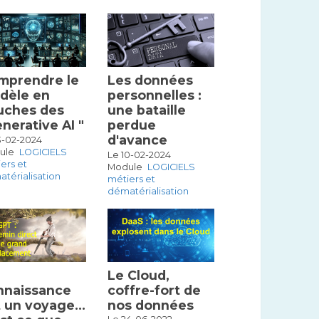
mprendre le
Les données
dèle en
personnelles :
uches des
une bataille
nerative AI "
perdue
d'avance
3-02-2024
ule
LOGICIELS
Le 10-02-2024
ers et
Module
LOGICIELS
térialisation
métiers et
dématérialisation
Le Cloud,
nnaissance
coffre-fort de
t un voyage…
nos données