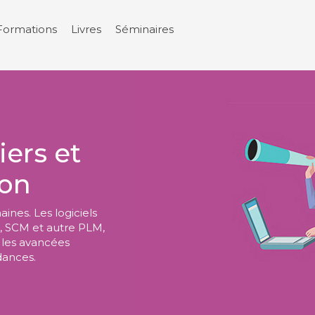
Formations
Livres
Séminaires
ers et
ion
ines. Les logiciels
M, SCM et autre PLM,
 les avancées
dances.