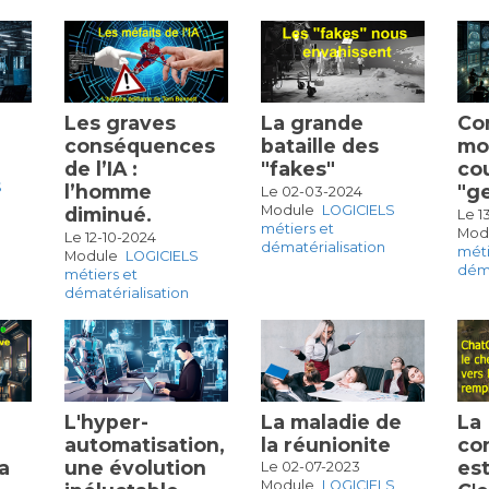
Les graves
La grande
Co
conséquences
bataille des
mo
de l’IA :
"fakes"
co
S
l’homme
"ge
Le 02-03-2024
Module
LOGICIELS
diminué.
Le 1
métiers et
Mod
Le 12-10-2024
dématérialisation
méti
Module
LOGICIELS
déma
métiers et
dématérialisation
L'hyper-
La maladie de
La
automatisation,
la réunionite
co
a
une évolution
es
Le 02-07-2023
Module
LOGICIELS