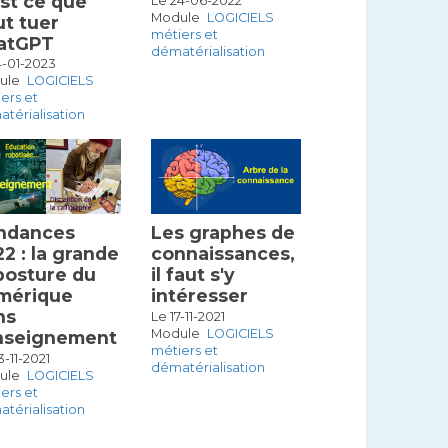
st ce que
Le 24-06-2022
Module
LOGICIELS
ut tuer
métiers et
atGPT
dématérialisation
4-01-2023
ule
LOGICIELS
ers et
térialisation
ndances
Les graphes de
2 : la grande
connaissances,
posture du
il faut s'y
mérique
intéresser
ns
Le 17-11-2021
Module
LOGICIELS
enseignement
métiers et
3-11-2021
dématérialisation
ule
LOGICIELS
ers et
térialisation