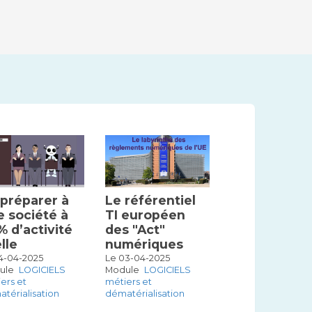
 préparer à
Le référentiel
e société à
TI européen
% d’activité
des "Act"
lle
numériques
4-04-2025
Le 03-04-2025
ule
LOGICIELS
Module
LOGICIELS
ers et
métiers et
térialisation
dématérialisation