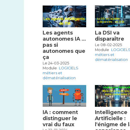
Les agents
La DSI va
autonomes IA …
disparaître
pas si
Le 08-02-2025
Module
LOGICIEL
autonomes que
métiers et
ça
dématérialisation
Le 24-03-2025
Module
LOGICIELS
métiers et
dématérialisation
IA : comment
Intelligence
distinguer le
Artificielle :
vrai du faux
l'énigme de l