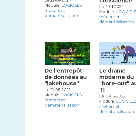
conscience
Le 22-01-2024
Module
LOGICIELS
Le 11-01-2024
métiers et
Module
LOGICIEL
dématérialisation
métiers et
dématérialisation
De l'entrepôt
Le drame
de données au
moderne du
"lakehouse"
"bore-out" a
TI
Le 21-05-2022
Module
LOGICIELS
Le 15-05-2022
métiers et
Module
LOGICIEL
dématérialisation
métiers et
dématérialisation