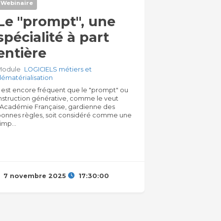
Webinaire
Le "prompt", une
spécialité à part
entière
Module
LOGICIELS métiers et
dématérialisation
l est encore fréquent que le "prompt" ou
nstruction générative, comme le veut
l’Académie Française, gardienne des
bonnes règles, soit considéré comme une
imp...
7 novembre 2025
17:30:00