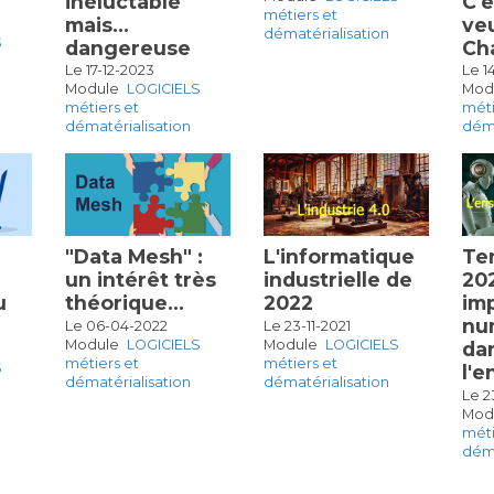
inéluctable
C'e
métiers et
mais…
ve
dématérialisation
S
dangereuse
Ch
Le 17-12-2023
Le 1
Module
LOGICIELS
Mod
métiers et
méti
dématérialisation
déma
"Data Mesh" :
L'informatique
Te
un intérêt très
industrielle de
202
u
théorique…
2022
im
nu
Le 06-04-2022
Le 23-11-2021
Module
LOGICIELS
Module
LOGICIELS
da
métiers et
métiers et
S
l'
dématérialisation
dématérialisation
Le 2
Mod
méti
déma