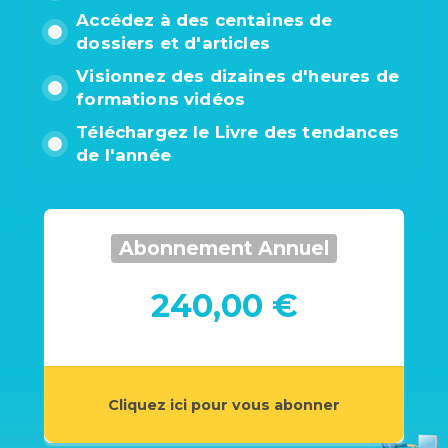
Accédez à des centaines de
dossiers et d'articles
Visionnez des dizaines d'heures de
formations vidéos
Téléchargez le Livre des tendances
de l'année
Abonnement Annuel
240,00 €
Cliquez ici pour vous abonner