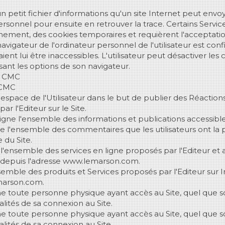
n petit fichier d'informations qu'un site Internet peut envoy
rsonnel pour ensuite en retrouver la trace. Certains Services
nement, des cookies temporaires et requièrent l'acceptation 
 navigateur de l'ordinateur personnel de l'utilisateur est conf
ient lui être inaccessibles. L'utilisateur peut désactiver les 
sant les options de son navigateur.
e CMC
 CMC
l'espace de l'Utilisateur dans le but de publier des Réactions
ar l'Editeur sur le Site.
igne l'ensemble des informations et publications accessibles
e l'ensemble des commentaires que les utilisateurs ont la po
e du Site.
 l'ensemble des services en ligne proposés par l'Editeur et a
depuis l'adresse www.lemarson.com.
nsemble des produits et Services proposés par l'Editeur sur 
marson.com.
gne toute personne physique ayant accès au Site, quel que soi
lités de sa connexion au Site.
gne toute personne physique ayant accès au Site, quel que soi
lités de sa connexion au Site.