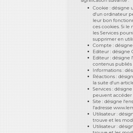
signification suivante :
Cookie : désigne u
d'un ordinateur pe
leur bon fonction
ces cookies. Si le
les Services pourra
supprimer en utili
Compte : désign
Editeur : désigne
Editeur : désigne 
contenus publiés p
Informations : dés
Réactions : désign
la suite d'un articl
Services : désigne
peuvent accéder 
Site : désigne l'e
l'adresse www.le
Utilisateur : dési
trouve et les moda
Utilisateur : dési
trouve et les moda