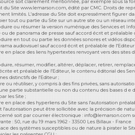
 source soit clairement mentionnée, par exemple sous la 
t du Site www.lemarson.com, édité par CMC. Droits de repr
ment limités. L'adresse du Site doit expressément figurer da
er tout ou partie du Site sur un autre site ou un réseau inte
duire ou résumer la version numérique des Services et Info
e ou de panorama de presse sauf accord écrit et préalable de
duire en tout ou partie les données sonores et vidéos dispon
rama audiovisuel sauf accord écrit et préalable de l'Editeur 
e en place des liens hypertextes renvoyant vers des sites
.
uire, résumer, modifier, altérer, déplacer, retirer, remplace
écrite et préalable de l'Editeur, le contenu éditorial des Se
es distinctifs de l'Editeur ;
re ou réutiliser, y compris à des fins privées, sans autorisati
, une partie substantielle ou non du contenu des bases d e 
ar les Site ;
e en place des hyperliens du Site sans l'autorisation préala
t l'autorisation peut être sollicitée avec la précision de nat
cerné soit par courrier électronique : info@lemarson.com so
vante : 50, rue du 19 mars 1962 - 33500 Les Billaux - France
ace des systèmes susceptibles ou de nature à pirater le Site
violer les présentes CGU ;