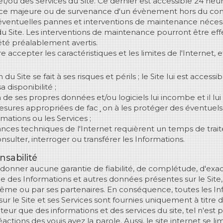
t/ou des Services du Site. Ce dernier est accessible 24 heure
rce majeure ou de survenance d'un évènement hors du contr
éventuelles pannes et interventions de maintenance néces
 Site. Les interventions de maintenance pourront être eff
 été préalablement avertis.
re accepter les caractéristiques et les limites de l'Internet, e
n du Site se fait à ses risques et périls ; le Site lui est access
a disponibilité ;
n de ses propres données et/ou logiciels lui incombe et il l
esures appropriées de fac¸on à les protéger des éventuels v
ormations ou les Services ;
nces techniques de l'Internet requièrent un temps de tra
nsulter, interroger ou transférer les Informations.
nsabilité
 donner aucune garantie de fiabilité, de complétude, d'exact
 des Informations et autres données présentes sur le Site, 
-même ou par ses partenaires. En conséquence, toutes les In
ur le Site et ses Services sont fournies uniquement à titre d
uteur que des informations et des services du site, tel n'est 
actions des vouis avez la parole. Aussi, le site internet se l