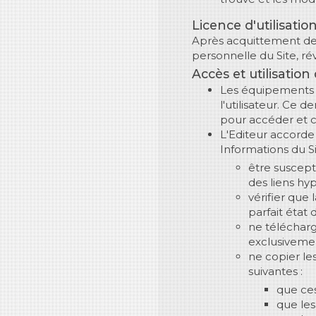
Licence d'utilisatio
Après acquittement de s
personnelle du Site, ré
Accès et utilisation
Les équipements e
l'utilisateur. Ce 
pour accéder et co
L'Editeur accorde à
Informations du Si
être suscept
des liens hyp
vérifier que 
parfait état
ne télécharg
exclusiveme
ne copier le
suivantes :
que ces
que les