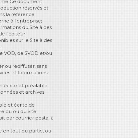
forme Ce document
oduction réservés et
ns la référence
rne à l'entreprise;
rmations du Site à des
 l'Editeur ;
ibles sur le Site à des
;
 de VOD, de SVOD et/ou
r ou rediffuser, sans
rvices et Informations
on écrite et préalable
données et archives
ble et écrite de
ure du ou du Site
it par courrier postal à
 en tout ou partie, ou