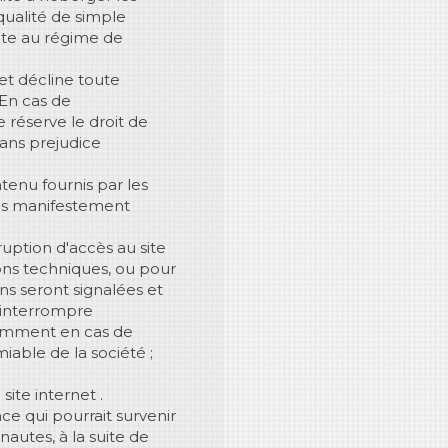
 qualité de simple
mite au régime de
 et décline toute
 En cas de
 réserve le droit de
sans prejudice
tenu fournis par les
pas manifestement
ruption d'accès au site
ions techniques, ou pour
ons seront signalées et
a interrompre
otamment en cas de
miable de la société ;
site internet .
e qui pourrait survenir
nautes, à la suite de