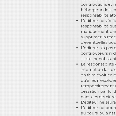
contributions et r
hébergeur des cont
responsabilité at
L'editeur ne vérif
responsabilité qua
manquement par un 
supprimer la react
d'eventuelles pour
L'editeur n'a pas 
contributeurs ni 
illicite, nonobsta
La responsabilité 
internet du fait 
en faire évoluer l
qu'elles n'excéder
temporairement ou
cessation par lui d
dans ces dernières
L'editeur ne saura
L'editeur ne pour
au cours, ou à l'i