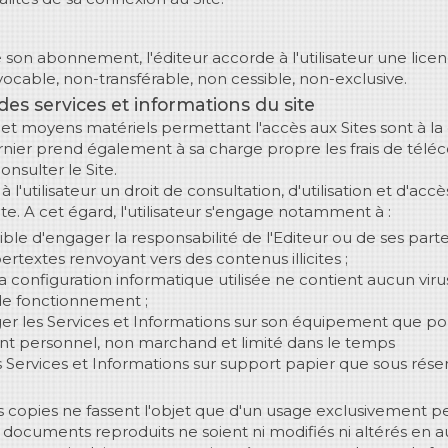
n
on abonnement, l'éditeur accorde à l'utilisateur une licenc
vocable, non-transférable, non cessible, non-exclusive.
 des services et informations du site
t moyens matériels permettant l'accès aux Sites sont à la
dernier prend également à sa charge propre les frais de tél
nsulter le Site.
 l'utilisateur un droit de consultation, d'utilisation et d'acc
te. A cet égard, l'utilisateur s'engage notamment à :
ible d'engager la responsabilité de l'Editeur ou de ses par
ertextes renvoyant vers des contenus illicites ;
la configuration informatique utilisée ne contient aucun viru
 de fonctionnement ;
er les Services et Informations sur son équipement que p
nt personnel, non marchand et limité dans le temps
s Services et Informations sur support papier que sous réser
 copies ne fassent l'objet que d'un usage exclusivement p
 documents reproduits ne soient ni modifiés ni altérés en