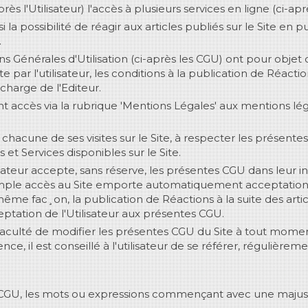
rès l'Utilisateur) l'accès à plusieurs services en ligne (ci-apr
i la possibilité de réagir aux articles publiés sur le Site en p
.
s Générales d'Utilisation (ci-après les CGU) ont pour objet
ite par l'utilisateur, les conditions à la publication de Réaction
 charge de l'Editeur.
nt accès via la rubrique 'Mentions Légales' aux mentions léga
à chacune de ses visites sur le Site, à respecter les présent
et Services disponibles sur le Site.
sateur accepte, sans réserve, les présentes CGU dans leur in
 simple accès au Site emporte automatiquement acceptation d
ême fac¸on, la publication de Réactions à la suite des arti
ation de l'Utilisateur aux présentes CGU.
 faculté de modifier les présentes CGU du Site à tout momen
e, il est conseillé à l'utilisateur de se référer, régulièreme
 CGU, les mots ou expressions commençant avec une majusc