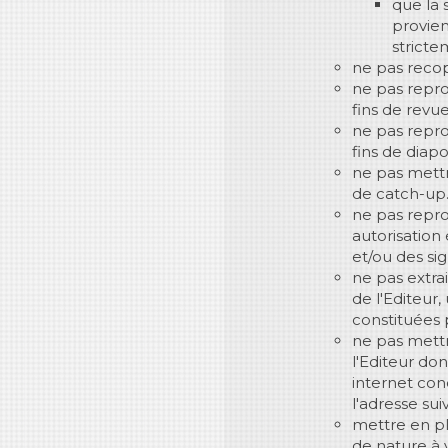
que la
provien
stricte
ne pas recopi
ne pas repro
fins de revu
ne pas repro
fins de diapo
ne pas mettr
de catch-up
ne pas reprod
autorisation 
et/ou des sign
ne pas extrai
de l'Editeur
constituées p
ne pas mettr
l'Editeur don
internet con
l'adresse sui
mettre en pl
de nature à 