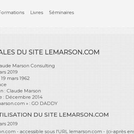
Formations
Livres
Séminaires
ALES DU SITE LEMARSON.COM
laude Marson Consulting
ars 2019
u 19 mars 1962
nce
on : Claude Marson
te : Décembre 2014
marson.com » : GO DADDY
TILISATION DU SITE LEMARSON.COM
ars 2019
on.com - accessible sous l'URL lemarson.com - (ci-après ens