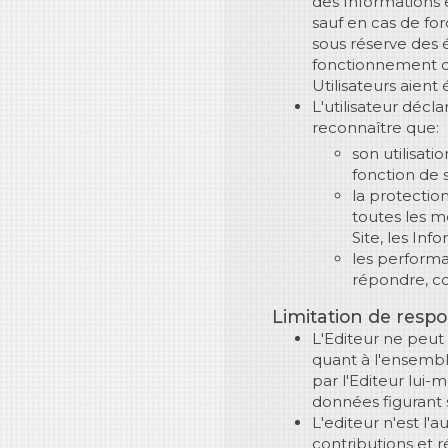
des Informations e
sauf en cas de fo
sous réserve des 
fonctionnement du
Utilisateurs aient
L'utilisateur décla
reconnaître que:
son utilisatio
fonction de s
la protectio
toutes les m
Site, les Inf
les performa
répondre, co
Limitation de respo
L'Editeur ne peut
quant à l'ensemble
par l'Editeur lui
données figurant s
L'editeur n'est l'a
contributions et ré