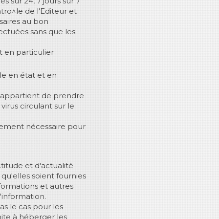
s sur 24, 7 jours sur 7
o^le de l'Editeur et
saires au bon
ectuées sans que les
t en particulier
ible en état et en
ui appartient de prendre
irus circulant sur le
itement nécessaire pour
itude et d'actualité
qu'elles soient fournies
formations et autres
'information.
pas le cas pour les
imite à héberger les