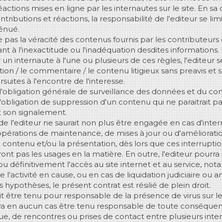
éactions mises en ligne par les internautes sur le site. En sa
ributions et réactions, la responsabilité de l'editeur se li
ténué.
ie pas la véracité des contenus fournis par les contributeurs
nt à l'inexactitude ou l'inadéquation desdites informations.
internaute à l'une ou plusieurs de ces règles, l'editeur se
ion / le commentaire / le contenu litigieux sans preavis et 
suites à l'encontre de l'interesse.
d'obligation générale de surveillance des données et du con
d'obligation de suppression d'un contenu qui ne paraitrait 
nt son signalement.
de l'editeur ne saurait non plus être engagée en cas d'inter
d'opérations de maintenance, de mises à jour ou d'améliorat
e contenu et/ou la présentation, dès lors que ces interrupti
ont pas les usages en la matière. En outre, l'editeur pourr
 définitivement l'accès au site internet et au service, n
e l'activité en cause, ou en cas de liquidation judiciaire ou a
 hypothèses, le présent contrat est résilié de plein droit.
it être tenu pour responsable de la présence de virus sur le 
ra en aucun cas être tenu responsable de toute conséquenc
ssue, de rencontres ou prises de contact entre plusieurs inter