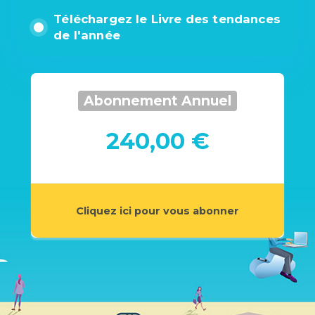
Téléchargez le Livre des tendances
de l'année
Abonnement Annuel
240,00 €
Cliquez ici pour vous abonner