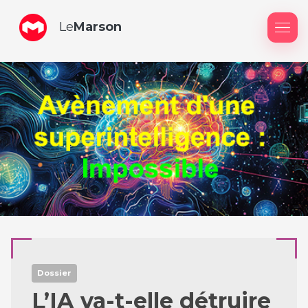
Le
Marson
Me
Dossier
L’IA va-t-elle détruire