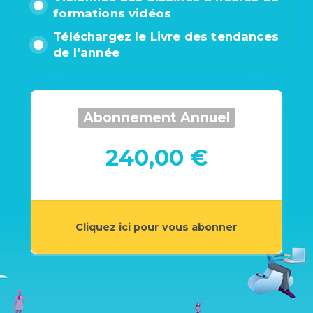
formations vidéos
Téléchargez le Livre des tendances
de l'année
Abonnement Annuel
240,00 €
Cliquez ici pour vous abonner