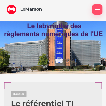
Le
Marson
Me
Dossier
Le référentiel TI