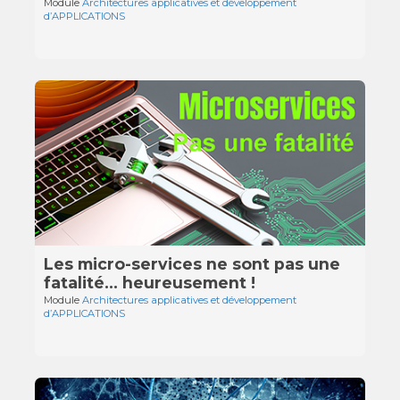
Module
Architectures applicatives et développement
d’APPLICATIONS
Les micro-services ne sont pas une
fatalité… heureusement !
Module
Architectures applicatives et développement
d’APPLICATIONS