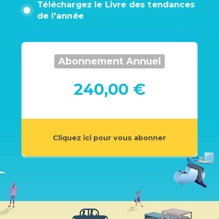
Téléchargez le Livre des tendances
de l'année
Abonnement Annuel
240,00 €
Cliquez ici pour vous abonner