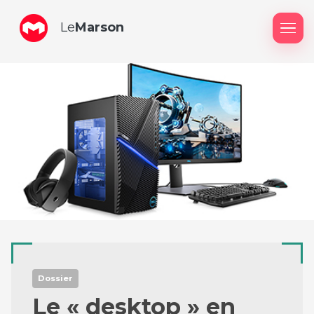
Le
Marson
Me
Dossier
Le « desktop » en