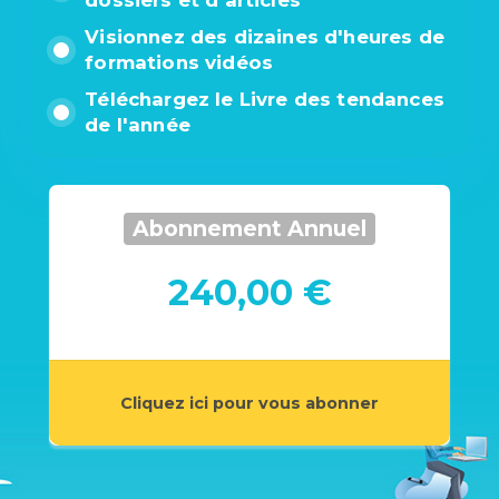
dossiers et d'articles
Visionnez des dizaines d'heures de
formations vidéos
Téléchargez le Livre des tendances
de l'année
Abonnement Annuel
240,00 €
Cliquez ici pour vous abonner