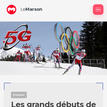
Le
Marson
Me
Dossier
Les grands débuts de