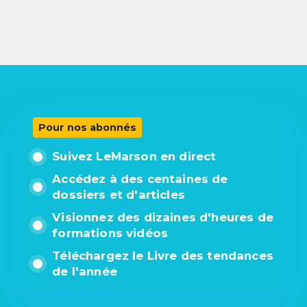
Pour nos abonnés
Suivez LeMarson en direct
Accédez à des centaines de
dossiers et d'articles
Visionnez des dizaines d'heures de
formations vidéos
Téléchargez le Livre des tendances
de l'année