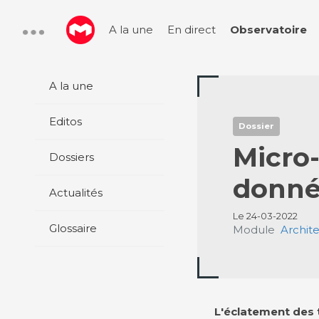
A la une
En direct
Observatoire
A la une
Editos
Dossier
Micro-
Dossiers
donné
Actualités
Le 24-03-2022
Glossaire
Module
Archit
L'éclatement des t