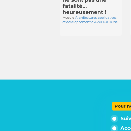
fatalité…
heureusement !
Module
Architectures applicatives
et développement d’APPLICATIONS
Pour n
Sui
Acc