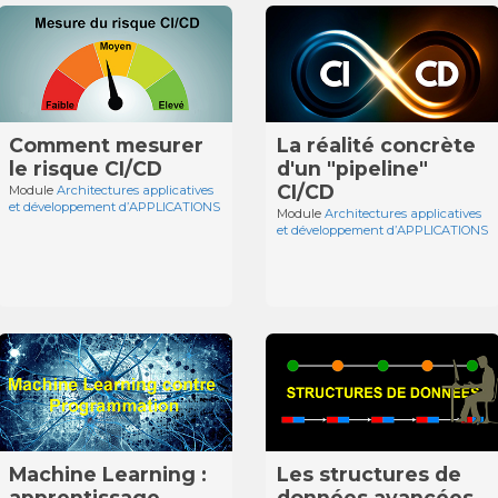
Comment mesurer
La réalité concrète
le risque CI/CD
d'un "pipeline"
CI/CD
Module
Architectures applicatives
et développement d’APPLICATIONS
Module
Architectures applicatives
et développement d’APPLICATIONS
Machine Learning :
Les structures de
apprentissage
données avancées