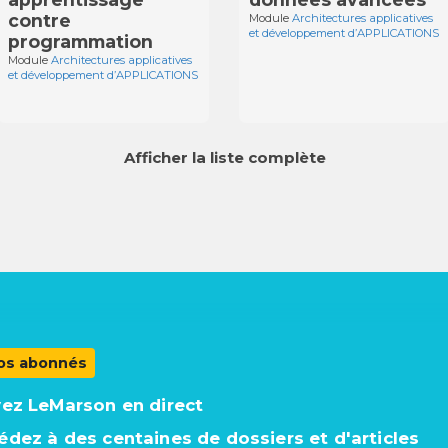
contre
Module
Architectures applicatives
et développement d’APPLICATIONS
programmation
Module
Architectures applicatives
et développement d’APPLICATIONS
Afficher la liste complète
os abonnés
vez LeMarson en direct
édez à des centaines de dossiers et d'articles