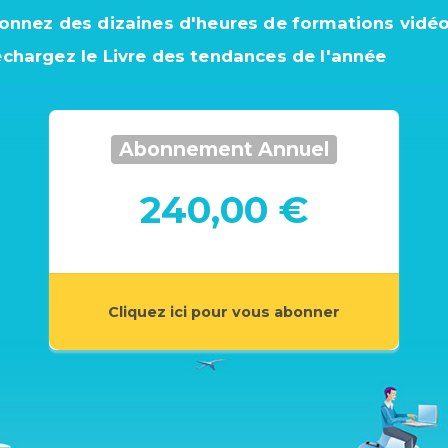
ionnez des dizaines d'heures de formations vidé
échargez le Livre des tendances de l'année
Abonnement Annuel
240,00 €
Cliquez ici pour vous abonner