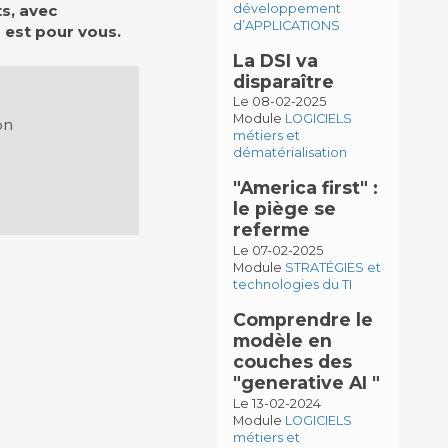
ts, avec
développement
d’APPLICATIONS
 est pour vous.
La DSI va
disparaître
Le 08-02-2025
Module
LOGICIELS
on
métiers et
dématérialisation
"America first" :
le piège se
referme
Le 07-02-2025
Module
STRATÉGIES et
technologies du TI
Comprendre le
modèle en
couches des
"generative AI "
Le 13-02-2024
Module
LOGICIELS
métiers et