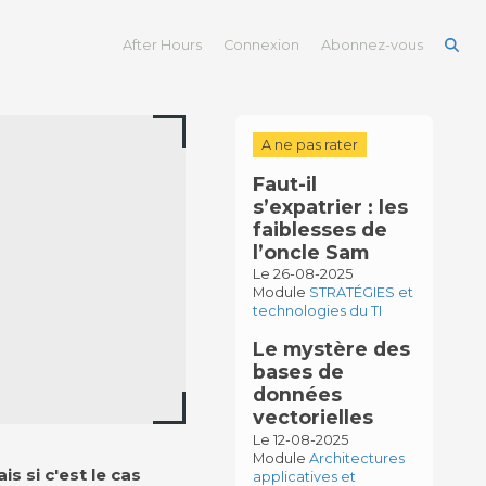
After Hours
Connexion
Abonnez-vous
A ne pas rater
Faut-il
s’expatrier : les
faiblesses de
l’oncle Sam
Le 26-08-2025
Module
STRATÉGIES et
technologies du TI
Le mystère des
bases de
données
vectorielles
Le 12-08-2025
Module
Architectures
s si c'est le cas
applicatives et