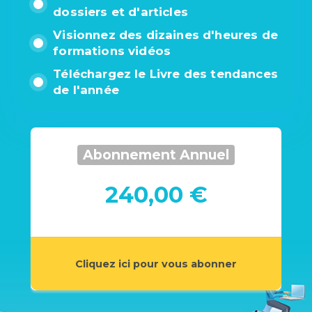
dossiers et d'articles
Visionnez des dizaines d'heures de
formations vidéos
Téléchargez le Livre des tendances
de l'année
Abonnement Annuel
240,00 €
Cliquez ici pour vous abonner