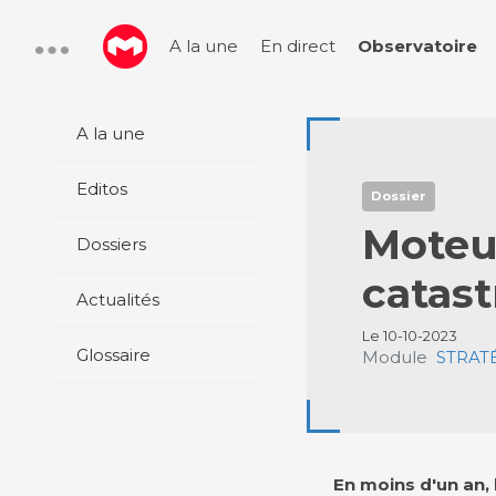
A la une
En direct
Observatoire
A la une
Editos
Dossier
Moteur
Dossiers
catas
Actualités
Le 10-10-2023
Glossaire
Module
STRATÉ
En moins d'un an,