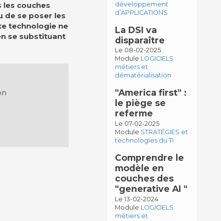
es les couches
développement
d’APPLICATIONS
u de se poser les
tte technologie ne
La DSI va
 en se substituant
disparaître
Le 08-02-2025
Module
LOGICIELS
métiers et
dématérialisation
"America first" :
on
le piège se
referme
Le 07-02-2025
Module
STRATÉGIES et
technologies du TI
Comprendre le
modèle en
couches des
"generative AI "
Le 13-02-2024
Module
LOGICIELS
métiers et