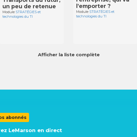
l'emporter ?
un peu de retenue
Module
STRATÉGIES et
Module
STRATÉGIES et
technologies du TI
technologies du TI
Afficher la liste complète
os abonnés
vez LeMarson en direct