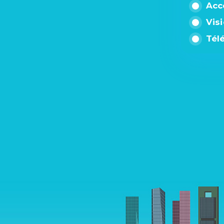
Acc
Vis
Tél