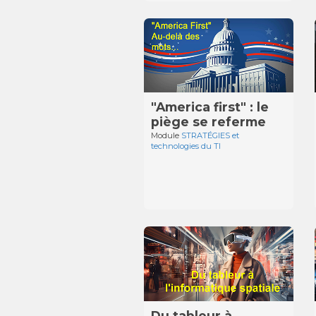
"America first" : le
piège se referme
Module
STRATÉGIES et
technologies du TI
Du tableur à