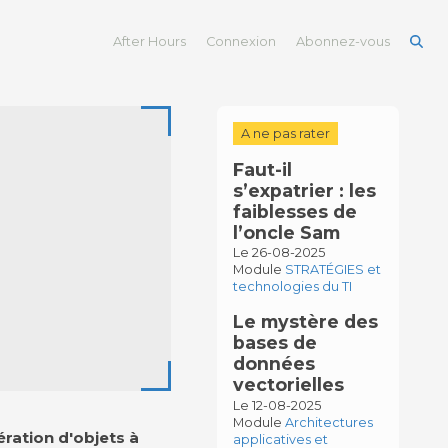
After Hours
Connexion
Abonnez-vous
A ne pas rater
Faut-il
s’expatrier : les
faiblesses de
l’oncle Sam
Le 26-08-2025
Module
STRATÉGIES et
technologies du TI
Le mystère des
bases de
données
vectorielles
Le 12-08-2025
Module
Architectures
ration d'objets à
applicatives et