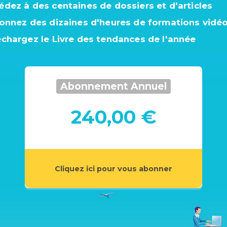
édez à des centaines de dossiers et d'articles
ionnez des dizaines d'heures de formations vidé
échargez le Livre des tendances de l'année
Abonnement Annuel
240,00 €
Cliquez ici pour vous abonner