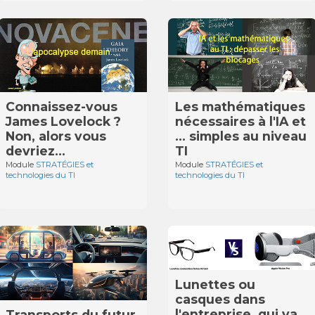
Connaissez-vous
Les mathématiques
James Lovelock ?
nécessaires à l'IA et
Non, alors vous
… simples au niveau
devriez…
TI
Module
STRATÉGIES et
Module
STRATÉGIES et
technologies du TI
technologies du TI
Lunettes ou
casques dans
l'entreprise, qui va
Transports du futur,