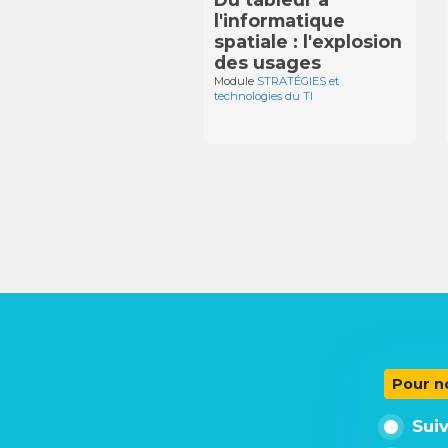
l'informatique
spatiale : l'explosion
des usages
Module
STRATÉGIES et
technologies du TI
Pour n
Sui