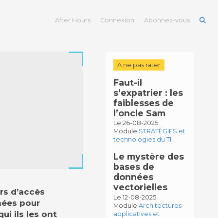
After Hours
Connexion
Abonnez-vous
A ne pas rater
Faut-il
s’expatrier : les
faiblesses de
l’oncle Sam
Le 26-08-2025
Module
STRATÉGIES et
technologies du TI
Le mystère des
bases de
données
vectorielles
rs d’accès
Le 12-08-2025
nées pour
Module
Architectures
ui ils les ont
applicatives et