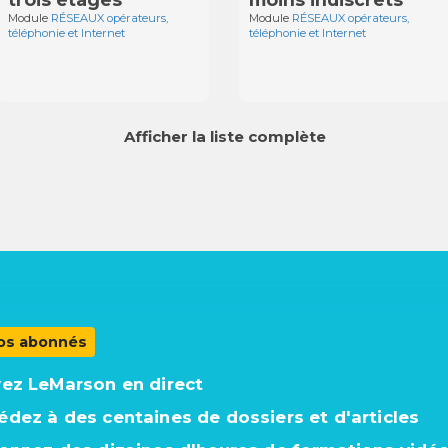
Module
RÉSEAUX opérateurs,
Module
RÉSEAUX opérateurs,
téléphonie et Internet
téléphonie et Internet
Afficher la liste complète
os abonnés
vez LeMarson en direct
édez à des centaines de dossiers et d'articles