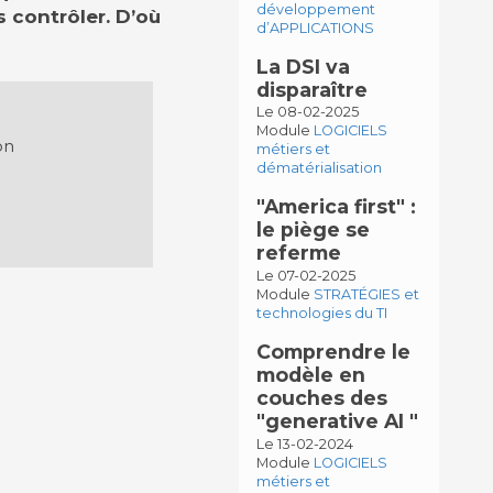
développement
s contrôler. D’où
d’APPLICATIONS
La DSI va
disparaître
Le 08-02-2025
Module
LOGICIELS
on
métiers et
dématérialisation
"America first" :
le piège se
referme
Le 07-02-2025
Module
STRATÉGIES et
technologies du TI
Comprendre le
modèle en
couches des
"generative AI "
Le 13-02-2024
Module
LOGICIELS
métiers et