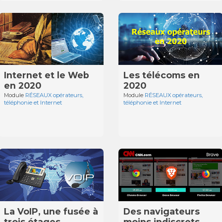
Internet et le Web
Les télécoms en
en 2020
2020
Module
RÉSEAUX opérateurs,
Module
RÉSEAUX opérateurs,
téléphonie et Internet
téléphonie et Internet
La VoIP, une fusée à
Des navigateurs
trois étages
moins indiscrets