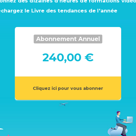
ionnez des dizaines d'heures de formations vidé
échargez le Livre des tendances de l'année
Abonnement Annuel
240,00 €
Cliquez ici pour vous abonner