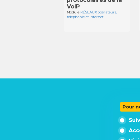
VoIP
Module
RÉSEAUX opérateurs,
téléphonie et Internet
Pour n
Sui
Acc