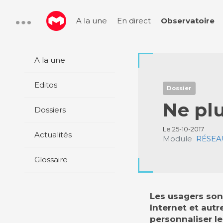
A la une
En direct
Observatoire
A la une
Editos
Dossier
Ne plu
Dossiers
Le 25-10-2017
Actualités
Module
RÉSEAU
Glossaire
Les usagers son
Internet et aut
personnaliser le