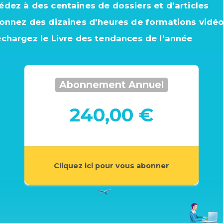
édez à des centaines de dossiers et d'articles
ionnez des dizaines d'heures de formations vidé
échargez le Livre des tendances de l'année
Abonnement Annuel
240,00 €
Cliquez ici pour vous abonner