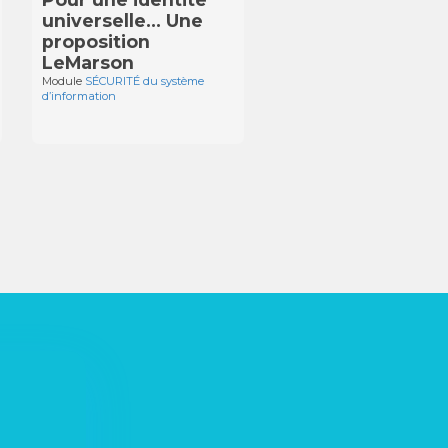
universelle… Une
proposition
LeMarson
Module
SÉCURITÉ du système
d’information