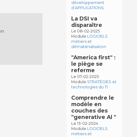
développement
d’APPLICATIONS
La DSI va
disparaître
on
Le 08-02-2025
Module
LOGICIELS
métiers et
dématérialisation
"America first" :
le piège se
referme
Le 07-02-2025
Module
STRATÉGIES et
technologies du TI
Comprendre le
modèle en
couches des
"generative AI "
Le 13-02-2024
Module
LOGICIELS
métiers et