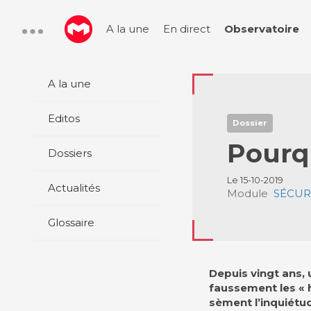
A la une
En direct
Observatoire
A la une
Editos
Dossier
Pourqu
Dossiers
Le 15-10-2019
Actualités
Module
SÉCURI
Glossaire
Depuis vingt ans, 
faussement les « h
sèment l’inquiétud