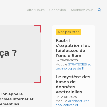
After Hours
Connexion
Abonnez-vous
A ne pas rater
Faut-il
s’expatrier : les
ça ?
faiblesses de
l’oncle Sam
Le 26-08-2025
Module
STRATÉGIES et
technologies du TI
Le mystère des
bases de
données
vectorielles
l’on appelle
Le 12-08-2025
ocoles Internet et
Module
Architectures
llement les
applicatives et