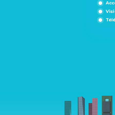
Acc
Vis
Tél