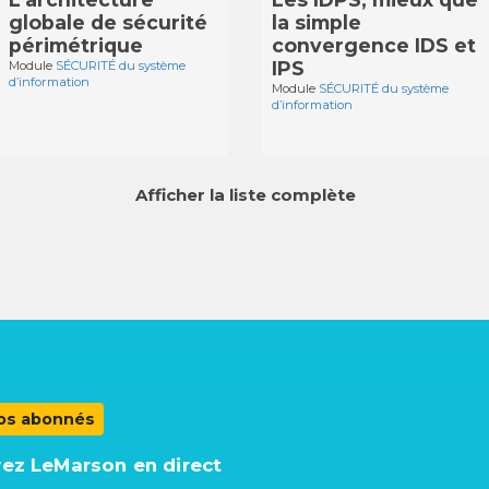
globale de sécurité
la simple
périmétrique
convergence IDS et
IPS
Module
SÉCURITÉ du système
d’information
Module
SÉCURITÉ du système
d’information
Afficher la liste complète
os abonnés
vez LeMarson en direct