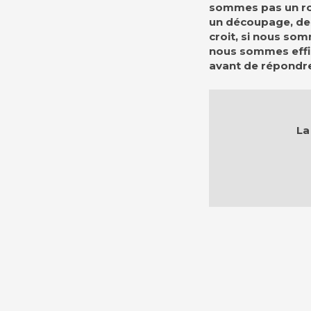
sommes pas un rob
un découpage, des
croit, si nous so
nous sommes effi
avant de répondr
La