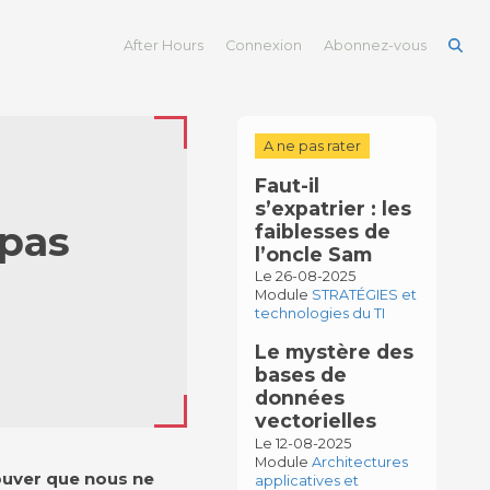
After Hours
Connexion
Abonnez-vous
A ne pas rater
Faut-il
s’expatrier : les
 pas
faiblesses de
l’oncle Sam
Le 26-08-2025
Module
STRATÉGIES et
technologies du TI
Le mystère des
bases de
données
vectorielles
Le 12-08-2025
Module
Architectures
rouver que nous ne
applicatives et