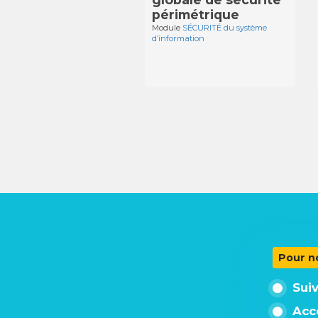
périmétrique
Module
SÉCURITÉ du système
d’information
Pour n
Sui
Acc