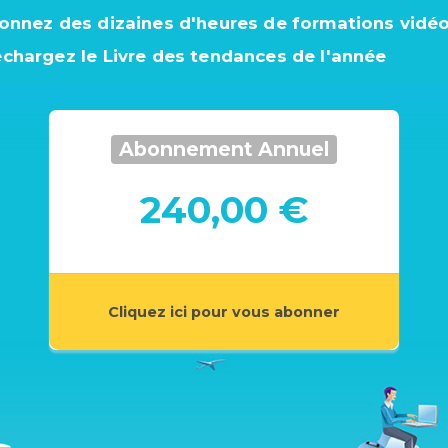
ionnez des dizaines d'heures de formations vidé
échargez le Livre des tendances de l'année
Abonnement Annuel
240,00 €
Cliquez ici pour vous abonner