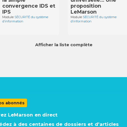
convergence IDS et
proposition
IPS
LeMarson
Module
SÉCURITÉ du système
Module
SÉCURITÉ du système
d’information
d’information
Afficher la liste complète
os abonnés
vez LeMarson en direct
édez à des centaines de dossiers et d'articles