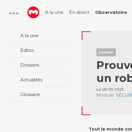
A la une
En direct
Observatoire
A la une
Editos
Dossier
Prouv
Dossiers
un ro
Actualités
Le 28-09-2025
Glossaire
Module
SÉCURI
Tout le monde conn