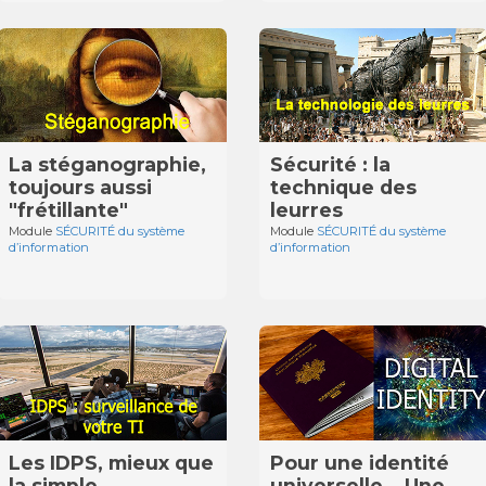
La stéganographie,
Sécurité : la
toujours aussi
technique des
"frétillante"
leurres
Module
SÉCURITÉ du système
Module
SÉCURITÉ du système
d’information
d’information
Les IDPS, mieux que
Pour une identité
la simple
universelle… Une