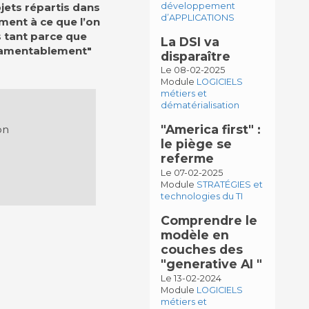
jets répartis dans
développement
d’APPLICATIONS
ment à ce que l’on
 tant parce que
La DSI va
"lamentablement"
disparaître
Le 08-02-2025
Module
LOGICIELS
métiers et
dématérialisation
"America first" :
on
le piège se
referme
Le 07-02-2025
Module
STRATÉGIES et
technologies du TI
Comprendre le
modèle en
couches des
"generative AI "
Le 13-02-2024
Module
LOGICIELS
métiers et