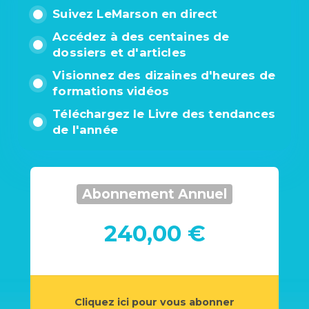
Suivez LeMarson en direct
Accédez à des centaines de
dossiers et d'articles
Visionnez des dizaines d'heures de
formations vidéos
Téléchargez le Livre des tendances
de l'année
Abonnement Annuel
240,00 €
Cliquez ici pour vous abonner