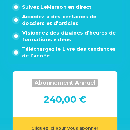
Suivez LeMarson en direct
Accédez à des centaines de
dossiers et d'articles
Visionnez des dizaines d'heures de
formations vidéos
Téléchargez le Livre des tendances
de l'année
Abonnement Annuel
240,00 €
Cliquez ici pour vous abonner