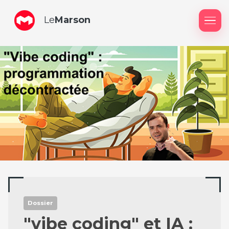
Le
Marson
Me
Dossier
"vibe coding" et IA :