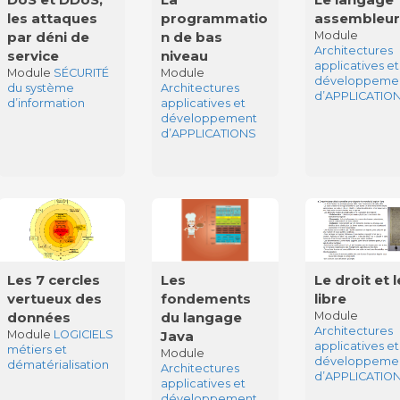
les attaques
programmatio
assembleu
par déni de
n de bas
Module
Architectures
service
niveau
applicatives et
Module
SÉCURITÉ
Module
développeme
du système
Architectures
d’APPLICATIO
d’information
applicatives et
développement
d’APPLICATIONS
Les 7 cercles
Les
Le droit et l
vertueux des
fondements
libre
données
du langage
Module
Architectures
Module
LOGICIELS
Java
applicatives et
métiers et
Module
développeme
dématérialisation
Architectures
d’APPLICATIO
applicatives et
développement