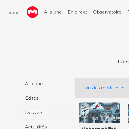
A la une
En direct
Observatoire
L'obs
A la une
Tous les modules
Editos
Dossiers
Actualités
L’observabilité