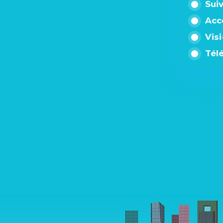
Sui
Acc
Vis
Tél