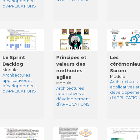
développement
d’APPLICATIONS
Le Sprint
Principes et
Les
Backlog
valeurs des
cérémonia
Module
méthodes
Scrum
Architectures
agiles
Module
applicatives et
Architectures
Module
développement
applicatives et
Architectures
d’APPLICATIONS
développeme
applicatives et
d’APPLICATIO
développement
d’APPLICATIONS