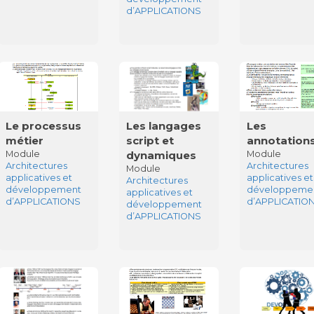
d’APPLICATIONS
Le processus
Les langages
Les
métier
script et
annotation
Module
dynamiques
Module
Architectures
Architectures
Module
applicatives et
applicatives et
Architectures
développement
développeme
applicatives et
d’APPLICATIONS
d’APPLICATIO
développement
d’APPLICATIONS