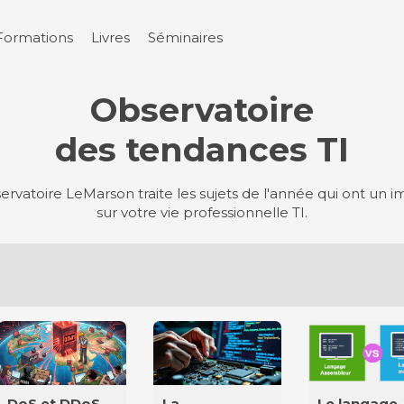
Formations
Livres
Séminaires
Observatoire
des tendances TI
ervatoire LeMarson traite les sujets de l'année qui ont un 
sur votre vie professionnelle TI.
DoS et DDoS,
La
Le langage