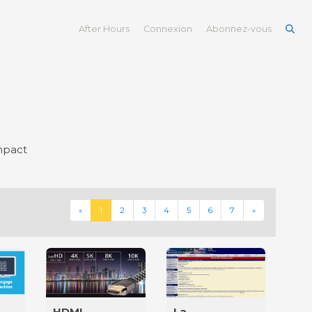
After Hours
Connexion
Abonnez-vous
impact
Previous
Next
«
1
2
3
4
5
6
7
»
HDMI
La