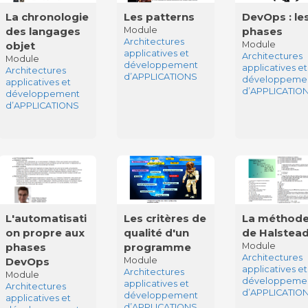
La chronologie
Les patterns
DevOps : le
des langages
Module
phases
Architectures
objet
Module
applicatives et
Architectures
Module
développement
applicatives et
Architectures
d’APPLICATIONS
développeme
applicatives et
d’APPLICATIO
développement
d’APPLICATIONS
L'automatisati
Les critères de
La méthod
on propre aux
qualité d'un
de Halstea
phases
programme
Module
Architectures
DevOps
Module
applicatives et
Architectures
Module
développeme
applicatives et
Architectures
d’APPLICATIO
développement
applicatives et
d’APPLICATIONS