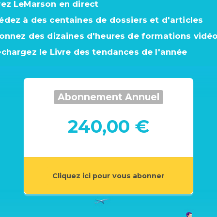
vez LeMarson en direct
édez à des centaines de dossiers et d'articles
ionnez des dizaines d'heures de formations vidé
échargez le Livre des tendances de l'année
Abonnement Annuel
240,00 €
Cliquez ici pour vous abonner