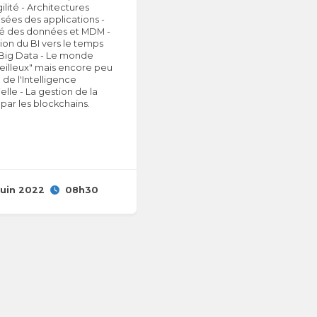
gilité - Architectures
sées des applications -
té des données et MDM -
ion du BI vers le temps
 Big Data - Le monde
eilleux" mais encore peu
de l'Intelligence
cielle - La gestion de la
 par les blockchains.
juin 2022
08h30