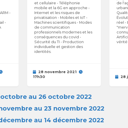
et cellulaire - Téléphonie
de l'a
mobile et la 6G en approche -
urbani
 ARM -
Internet et les risques de
Quali
privatisation - Mobiles et IoT -
Évolut
il -
Machines scientifiques - Modes
réel -
.
de communication
"merv
professionnels modernes et les
connu 
conséquences du covid -
Artifi
Sécurité du TI - Production
vérité
individuelle et gestion des
identités.
28 novembre 2021
17h30
28 
 octobre au 26 octobre 2022
1 novembre au 23 novembre 2022
2 décembre au 14 décembre 2022