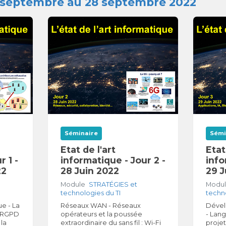
6 septembre au 28 septembre 2022
Séminaire
Sémi
Etat de l'art
Etat
r 1 -
informatique - Jour 2 -
info
22
28 Juin 2022
29 J
Module
STRATÉGIES et
Modu
technologies du TI
techno
e - La
Réseaux WAN - Réseaux
Dével
- RGPD
opérateurs et la poussée
- Lang
 la
extraordinaire du sans fil : Wi-Fi
proje