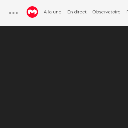
A la une
En direct
Observatoire