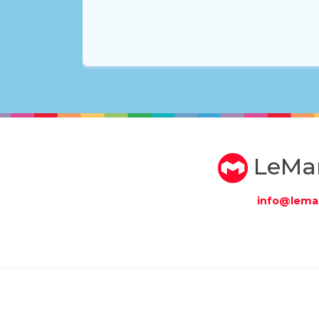
LeMa
info@lema