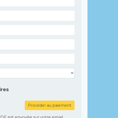
ires
Procéder au paiement
DF est envoyée sur votre email,