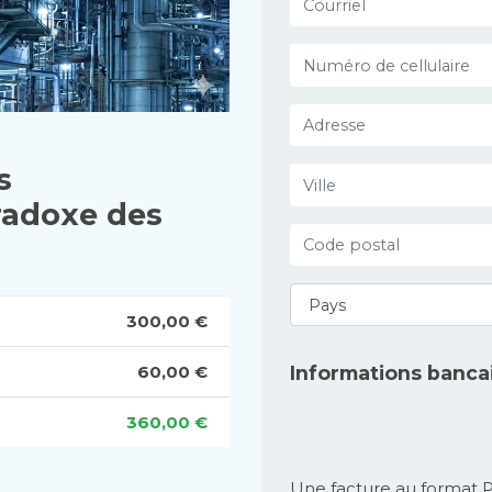
s
radoxe des
300,00 €
Informations banca
60,00 €
360,00 €
Une facture au format P