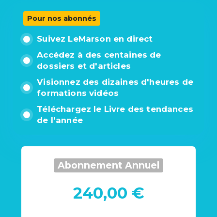
Pour nos abonnés
Suivez LeMarson en direct
Accédez à des centaines de
dossiers et d'articles
Visionnez des dizaines d'heures de
formations vidéos
Téléchargez le Livre des tendances
de l'année
Abonnement Annuel
240,00 €