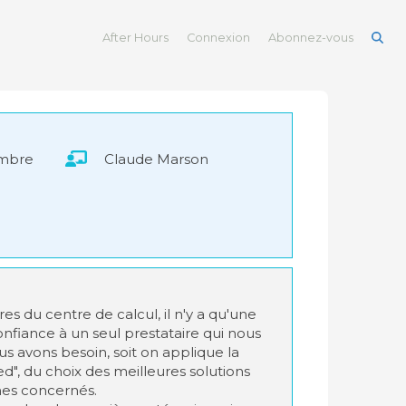
After Hours
Connexion
Abonnez-vous
embre
Claude Marson
res du centre de calcul, il n'y a qu'une
 confiance à un seul prestataire qui nous
s avons besoin, soit on applique la
ed", du choix des meilleures solutions
es concernés.