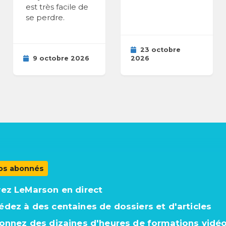
est très facile de
se perdre.
23 octobre
9 octobre 2026
2026
os abonnés
vez LeMarson en direct
édez à des centaines de dossiers et d'articles
ionnez des dizaines d'heures de formations vidé