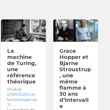
La
Grace
machine
Hopper et
de Turing,
Bjarne
une
Stroustrup
référence
, une
théorique
même
flamme à
Module
30 ans
STRATÉGIES et
d’intervall
technologies du
TI
e
La machine de