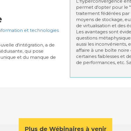
L'hyperconvergence entr
permet d'opter pour le "
traitement fédérées par 
e
moyens de stockage, eu
de virtualisation et des 
ormation et technologies
Les avantages sont évide
questions métaphysiques
aussi les inconvénients, 
velle d'intégration, a de
affaire à une boîte noire
séduisante, qui pose
certaines faiblesses et 
r unique et du manque de
de performances, etc. Sa
Plus de Wébinaires à venir