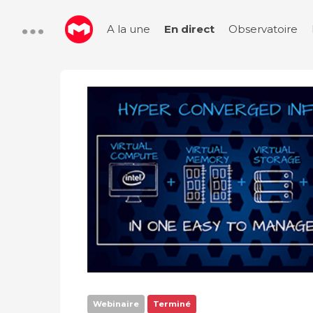
A la une
En direct
Observatoire
Webinaire
Terminé