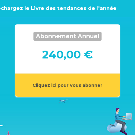
échargez le Livre des tendances de l'année
Abonnement Annuel
240,00 €
Cliquez ici pour vous abonner