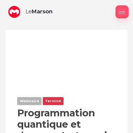
Le
Marson
Me
Webinaire
Terminé
Programmation
quantique et