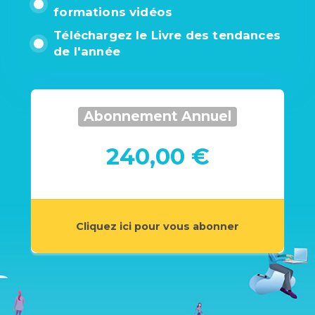
formations vidéos
Téléchargez le Livre des tendances
de l'année
Abonnement Annuel
240,00 €
Cliquez ici pour vous abonner