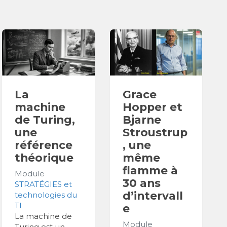
La
Grace
machine
Hopper et
de Turing,
Bjarne
une
Stroustrup
référence
, une
théorique
même
flamme à
Module
30 ans
STRATÉGIES et
d’intervall
technologies du
TI
e
La machine de
Module
Turing est un