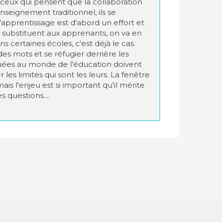
à ceux qui pensent que la collaboration
enseignement traditionnel, ils se
apprentissage est d'abord un effort et
se substituent aux apprenants, on va en
ns certaines écoles, c'est déjà le cas.
des mots et se réfugier derrière les
quées au monde de l'éducation doivent
les limites qui sont les leurs. La fenêtre
mais l'enjeu est si important qu'il mérite
 questions....