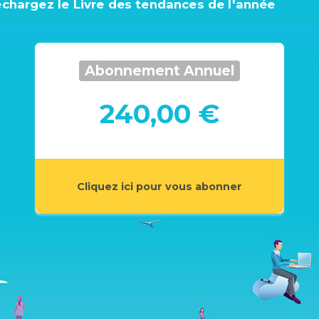
échargez le Livre des tendances de l'année
Abonnement Annuel
240,00 €
Cliquez ici pour vous abonner