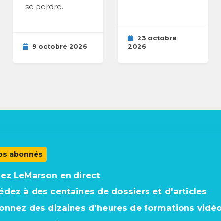
se perdre.
23 octobre
9 octobre 2026
2026
os abonnés
vez LeMarson en direct
édez à des centaines de dossiers et d'articles
ionnez des dizaines d'heures de formations vidé