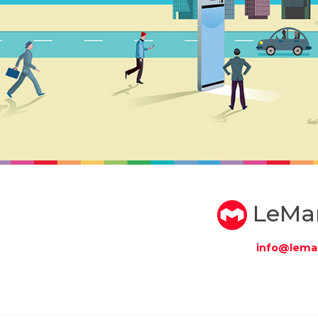
LeMa
info@lema