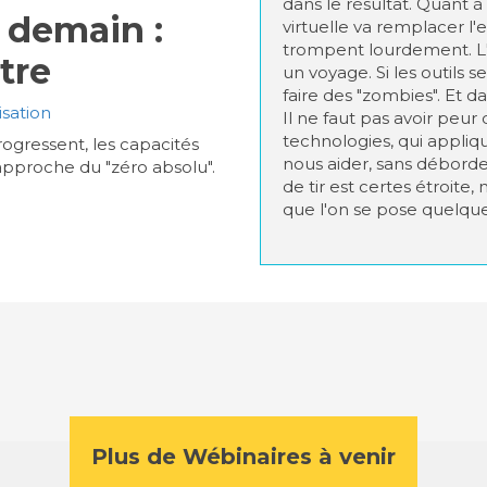
dans le résultat. Quant 
 demain :
virtuelle va remplacer l'
trompent lourdement. L'
tre
un voyage. Si les outils 
faire des "zombies". Et da
sation
Il ne faut pas avoir peur 
technologies, qui appli
ogressent, les capacités
nous aider, sans déborder 
approche du "zéro absolu".
de tir est certes étroite, 
que l'on se pose quelques
Plus de Wébinaires à venir