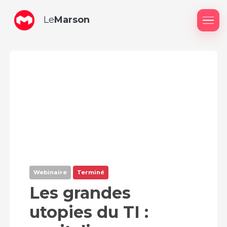
Le
Marson
Me
Webinaire
Terminé
Les grandes
utopies du TI :