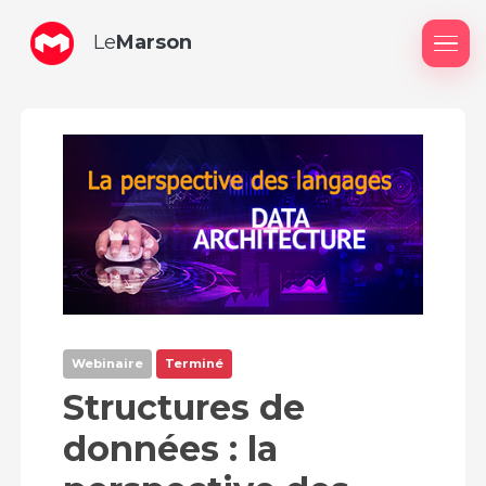
Le
Marson
Me
Webinaire
Terminé
Structures de
données : la