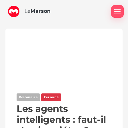
Le
Marson
Me
Webinaire
Terminé
Les agents
intelligents : faut-il