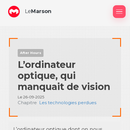
Le
Marson
Me
After Hours
L’ordinateur
optique, qui
manquait de vision
Le 26-09-2025
Chapitre
Les technologies perdues
L’ordinateur optique dont on nous