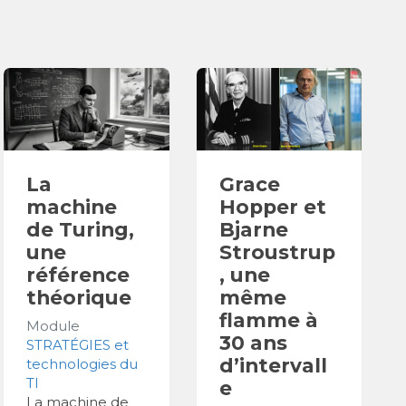
La
Grace
machine
Hopper et
de Turing,
Bjarne
une
Stroustrup
référence
, une
théorique
même
flamme à
Module
30 ans
STRATÉGIES et
d’intervall
technologies du
TI
e
La machine de