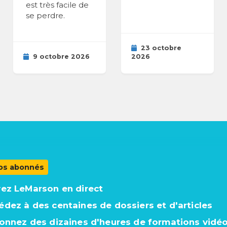
est très facile de
se perdre.
23 octobre
9 octobre 2026
2026
os abonnés
vez LeMarson en direct
édez à des centaines de dossiers et d'articles
ionnez des dizaines d'heures de formations vidé