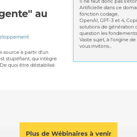
Il ne faut donc pas s'éton
Artificielle dans ce dom
igente" au
fonction codage.
OpenAI, GPT-3 et 4, Copi
solutions de génération 
question les fondements
éveloppement
Vaste sujet, à l'origine 
vous invitons...
 source à partir d'un
t stupéfiant, qui intègre
e quoi être déstabilisé.
Plus de Wébinaires à venir