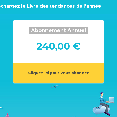
échargez le Livre des tendances de l'année
Abonnement Annuel
240,00 €
Cliquez ici pour vous abonner