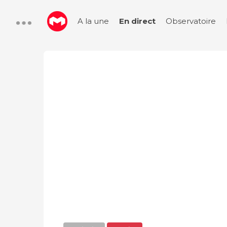
A la une
En direct
Observatoire