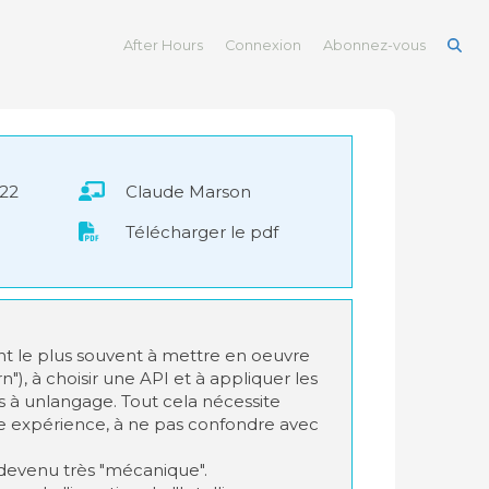
After Hours
Connexion
Abonnez-vous
022
Claude Marson
Télécharger le pdf
t le plus souvent à mettre en oeuvre
n"), à choisir une API et à appliquer les
es à unlangage. Tout cela nécessite
expérience, à ne pas confondre avec
devenu très "mécanique".