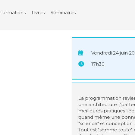
Formations
Livres
Séminaires
Vendredi 24 juin 2
17h30
La programmation revien
une architecture ("patter
meilleures pratiques lié
quand même une bonne 
"science" et conception.
Tout est "somme toute" 