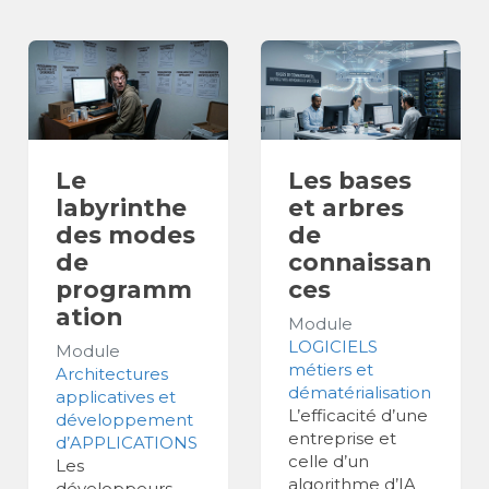
Le
Les bases
labyrinthe
et arbres
des modes
de
de
connaissan
programm
ces
ation
Module
LOGICIELS
Module
métiers et
Architectures
dématérialisation
applicatives et
L’efficacité d’une
développement
entreprise et
d’APPLICATIONS
celle d’un
Les
algorithme d’IA
développeurs