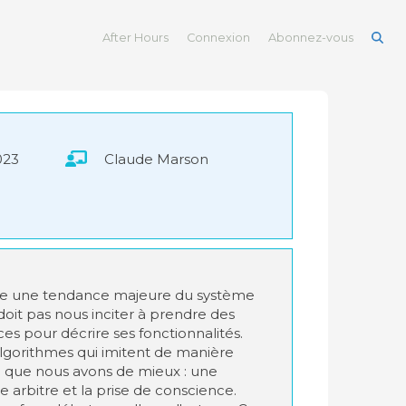
After Hours
Connexion
Abonnez-vous
023
Claude Marson
ence une tendance majeure du système
doit pas nous inciter à prendre des
es pour décrire ses fonctionnalités.
lgorithmes qui imitent de manière
e que nous avons de mieux : une
re arbitre et la prise de conscience.