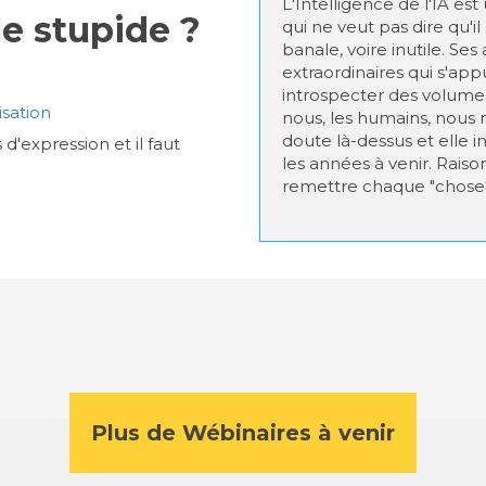
L'Intelligence de l'IA est
le stupide ?
qui ne veut pas dire qu'il
banale, voire inutile. Se
extraordinaires qui s'ap
introspecter des volume
sation
nous, les humains, nous n
doute là-dessus et elle
 d'expression et il faut
les années à venir. Raiso
remettre chaque "chose"
Plus de Wébinaires à venir