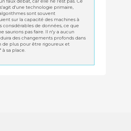
 un faux débat, car elle ne l'est pas. Ce
 s'agit d'une technologie primaire,
s algorithmes sont souvent
puient sur la capacité des machines à
s considérables de données, ce que
e saurions pas faire. Il n'y a aucun
 induira des changements profonds dans
n de plus pour être rigoureux et
 à sa place.