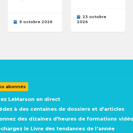
23 octobre
9 octobre 2026
2026
os abonnés
vez LeMarson en direct
édez à des centaines de dossiers et d'articles
ionnez des dizaines d'heures de formations vidé
échargez le Livre des tendances de l'année