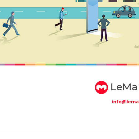
LeMa
info@lema