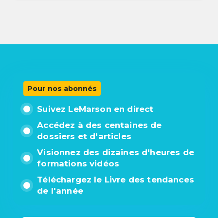
Pour nos abonnés
Suivez LeMarson en direct
Accédez à des centaines de
dossiers et d'articles
Visionnez des dizaines d'heures de
formations vidéos
Téléchargez le Livre des tendances
de l'année