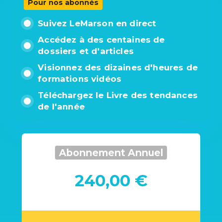
Pour nos abonnés
Suivez LeMarson en direct
Accédez à des centaines de
dossiers et d'articles
Visionnez des dizaines d'heures de
formations vidéos
Téléchargez le Livre des tendances
de l'année
Abonnement Annuel
240,00 €