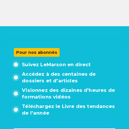
Pour nos abonnés
Suivez LeMarson en direct
Accédez à des centaines de
dossiers et d'articles
Visionnez des dizaines d'heures de
formations vidéos
Téléchargez le Livre des tendances
de l'année