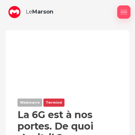
Le
Marson
Me
Webinaire
Terminé
La 6G est à nos
portes. De quoi