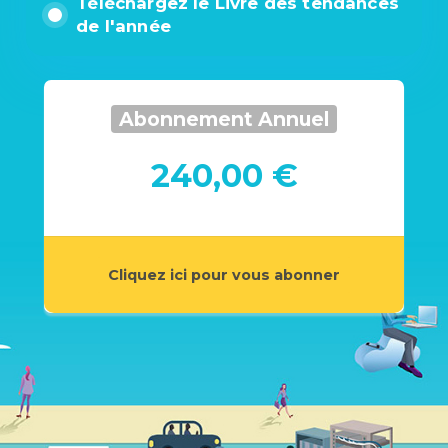
Téléchargez le Livre des tendances
de l'année
Abonnement Annuel
240,00 €
Cliquez ici pour vous abonner