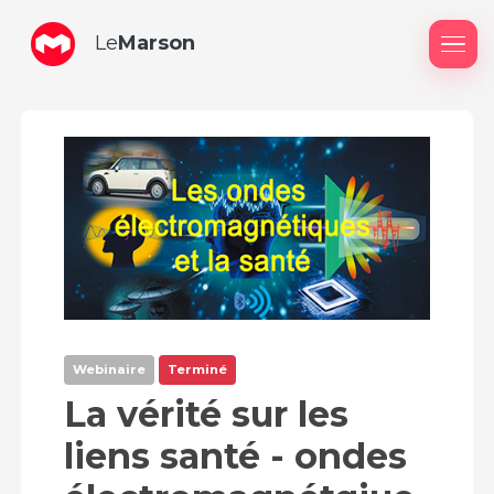
Le
Marson
Me
Webinaire
Terminé
La vérité sur les
liens santé - ondes