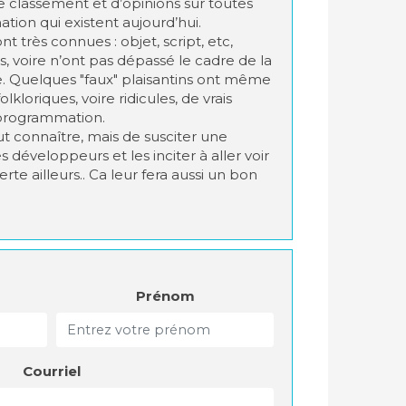
de classement et d’opinions sur toutes
ion qui existent aujourd’hui.
nt très connues : objet, script, etc,
 voire n’ont pas dépassé le cadre de la
e. Quelques "faux" plaisantins ont même
kloriques, voire ridicules, de vrais
 programmation.
out connaître, mais de susciter une
s développeurs et les inciter à aller voir
erte ailleurs.. Ca leur fera aussi un bon
Prénom
Courriel