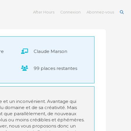
After Hours
Connexion
Abonnez-vous
re
Claude Marson
99 places restantes
ge et un inconvénient. Avantage qui
u domaine et de sa créativité. Mais
ant que parallèlement, de nouveaux
plus ou moins crédibles et éphémères.
ouver, nous vous proposons donc un