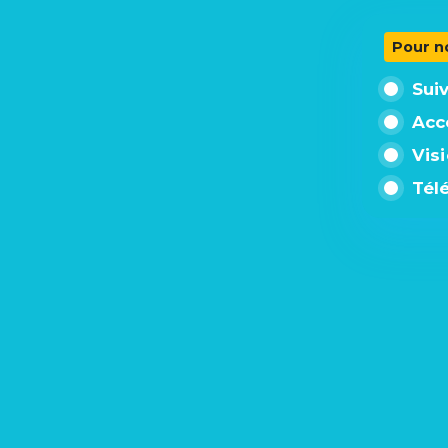
Pour n
Sui
Acc
Vis
Tél