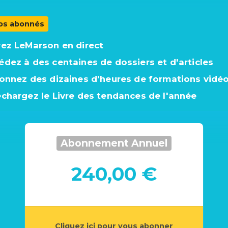
os abonnés
vez LeMarson en direct
édez à des centaines de dossiers et d'articles
ionnez des dizaines d'heures de formations vidé
échargez le Livre des tendances de l'année
Abonnement Annuel
240,00 €
Cliquez ici pour vous abonner