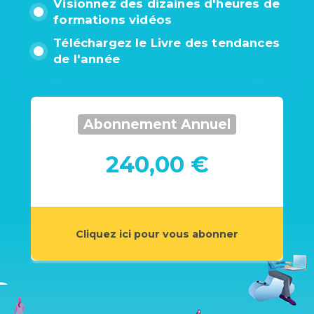
Visionnez des dizaines d'heures de
formations vidéos
Téléchargez le Livre des tendances
de l'année
Abonnement Annuel
240,00 €
Cliquez ici pour vous abonner