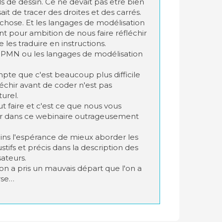
s de dessin. Ce ne devait pas être bien
ait de tracer des droites et des carrés.
re chose. Et les langages de modélisation
ent pour ambition de nous faire réfléchir
les traduire en instructions.
BPMN ou les langages de modélisation
mpte que c'est beaucoup plus difficile
fléchir avant de coder n'est pas
urel.
ut faire et c'est ce que nous vous
er dans ce webinaire outrageusement
oins l'espérance de mieux aborder les
stifs et précis dans la description des
sateurs.
'on a pris un mauvais départ que l'on a
rse…