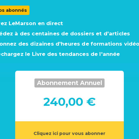
os abonnés
vez LeMarson en direct
édez à des centaines de dossiers et d'articles
ionnez des dizaines d'heures de formations vidé
échargez le Livre des tendances de l'année
Abonnement Annuel
240,00 €
Cliquez ici pour vous abonner