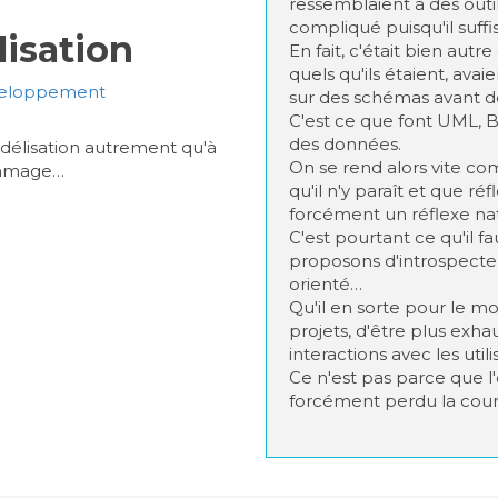
ressemblaient à des outil
compliqué puisqu'il suffis
lisation
En fait, c'était bien aut
quels qu'ils étaient, avai
éveloppement
sur des schémas avant de 
C'est ce que font UML, 
des données.
délisation autrement qu'à
On se rend alors vite co
ommage…
qu'il n'y paraît et que ré
forcément un réflexe nat
C'est pourtant ce qu'il fa
proposons d'introspect
orienté…
Qu'il en sorte pour le m
projets, d'être plus exhau
interactions avec les utili
Ce n'est pas parce que l
forcément perdu la cou