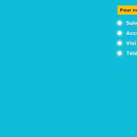
Pour n
Sui
Acc
Vis
Tél