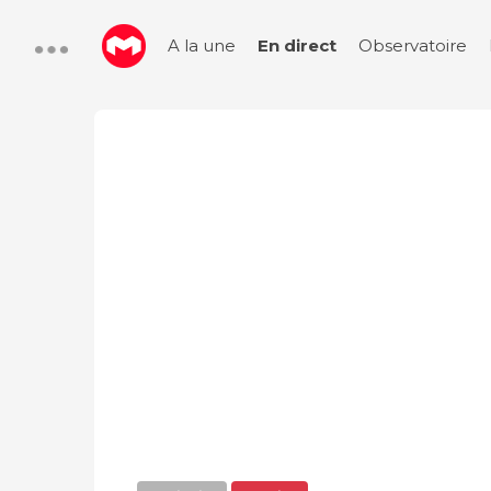
A la une
En direct
Observatoire