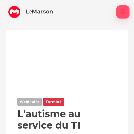
Le
Marson
Me
Webinaire
Terminé
L'autisme au
service du TI