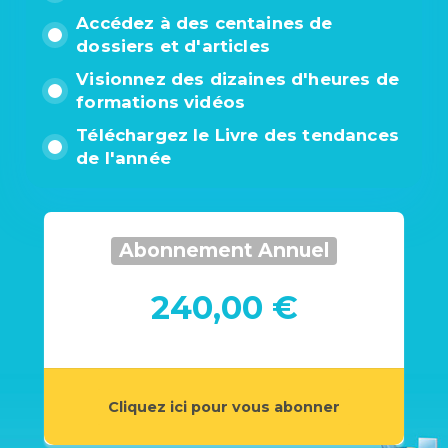
Accédez à des centaines de
dossiers et d'articles
Visionnez des dizaines d'heures de
formations vidéos
Téléchargez le Livre des tendances
de l'année
Abonnement Annuel
240,00 €
Cliquez ici pour vous abonner