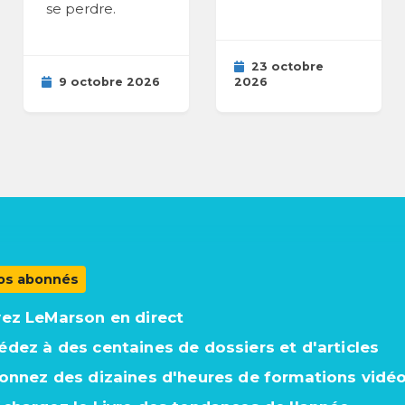
se perdre.
23 octobre
9 octobre 2026
2026
os abonnés
vez LeMarson en direct
édez à des centaines de dossiers et d'articles
ionnez des dizaines d'heures de formations vidé