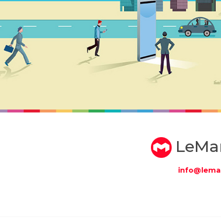
LeMa
info@lema