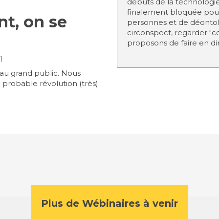
débuts de la technologie 
finalement bloquée pour
t, on se
personnes et de déontolo
circonspect, regarder "c
proposons de faire en dir
I
 au grand public. Nous
 probable révolution (très)
Plus de Wébinaires à venir