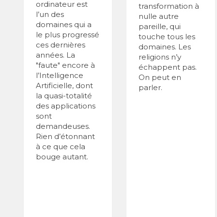
ordinateur est
transformation à
l’un des
nulle autre
domaines qui a
pareille, qui
le plus progressé
touche tous les
ces dernières
domaines. Les
années. La
religions n’y
"faute" encore à
échappent pas.
l’Intelligence
On peut en
Artificielle, dont
parler.
la quasi-totalité
des applications
sont
demandeuses.
Rien d’étonnant
à ce que cela
bouge autant.