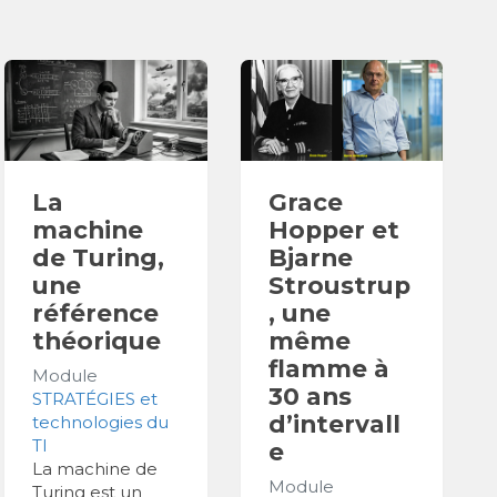
La
Grace
machine
Hopper et
de Turing,
Bjarne
une
Stroustrup
référence
, une
théorique
même
flamme à
Module
30 ans
STRATÉGIES et
d’intervall
technologies du
TI
e
La machine de
Module
Turing est un