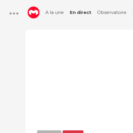
A la une
En direct
Observatoire