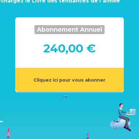
échargez le Livre des tendances de l'année
Abonnement Annuel
240,00 €
Cliquez ici pour vous abonner