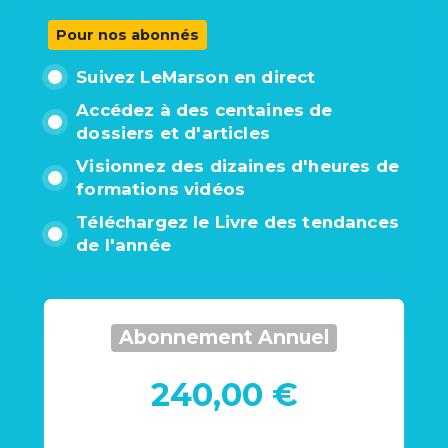
Pour nos abonnés
Suivez LeMarson en direct
Accédez à des centaines de
dossiers et d'articles
Visionnez des dizaines d'heures de
formations vidéos
Téléchargez le Livre des tendances
de l'année
Abonnement Annuel
240,00 €