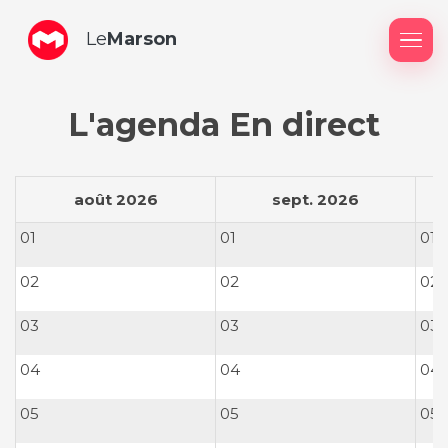
Le
Marson
Me
L'agenda En direct
août 2026
sept. 2026
01
01
01
02
02
02
03
03
03
04
04
04
05
05
05