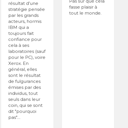
Pas sûr que cela
résultat d’une
fasse plaisir à
stratégie pensée
tout le monde.
par les grands
acteurs, hormis
IBM qui a
toujours fait
confiance pour
cela à ses
laboratoires (sauf
pour le PC), voire
Xerox. En
général, elles
sont le résultat
de fulgurances
émises par des
individus, tout
seuls dans leur
coin, qui se sont
dit "pourquoi
pas"…