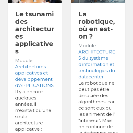
Le tsunami
La
des
robotique,
architectur
où en est-
es
on ?
applicative
Module
s
ARCHITECTURE
S du système
Module
d’information et
Architectures
technologies du
applicatives et
datacenter
développement
La robotique ne
d’APPLICATIONS
peut pas être
Il y a encore
dissociée des
quelques
algorithmes, car
années, il
ce sont eux qui
n’existait qu’une
les animent de l’
seule
"intérieur". Mais
architecture
on continue de
applicative :
la distinguer, sans