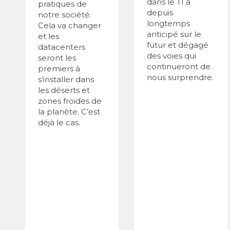
dans le TI a
pratiques de
depuis
notre société.
longtemps
Cela va changer
anticipé sur le
et les
futur et dégagé
datacenters
des voies qui
seront les
continueront de
premiers à
nous surprendre.
s’installer dans
les déserts et
zones froides de
la planète. C’est
déjà le cas.